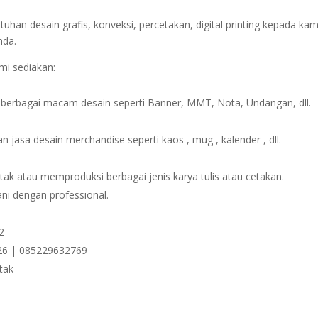
han desain grafis, konveksi, percetakan, digital printing kepada ka
nda.
mi sediakan:
berbagai macam desain seperti Banner, MMT, Nota, Undangan, dll.
 jasa desain merchandise seperti kaos , mug , kalender , dll.
ak atau memproduksi berbagai jenis karya tulis atau cetakan.
ni dengan professional.
2
6 | 085229632769
tak