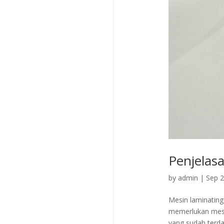
Penjelas
by
admin
|
Sep 2
Mesin laminating
memerlukan mesi
yang sudah terda