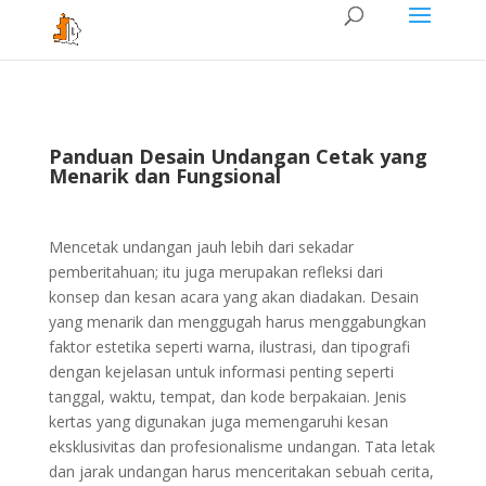
Panduan Desain Undangan Cetak yang
Menarik dan Fungsional
Mencetak undangan jauh lebih dari sekadar
pemberitahuan; itu juga merupakan refleksi dari
konsep dan kesan acara yang akan diadakan. Desain
yang menarik dan menggugah harus menggabungkan
faktor estetika seperti warna, ilustrasi, dan tipografi
dengan kejelasan untuk informasi penting seperti
tanggal, waktu, tempat, dan kode berpakaian. Jenis
kertas yang digunakan juga memengaruhi kesan
eksklusivitas dan profesionalisme undangan. Tata letak
dan jarak undangan harus menceritakan sebuah cerita,