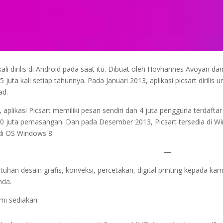
ali dirilis di Android pada saat itu. Dibuat oleh Hovhannes Avoyan d
5 juta kali setiap tahunnya. Pada Januari 2013, aplikasi picsart dirili
ad.
 aplikasi Picsart memiliki pesan sendiri dan 4 juta pengguna terdafta
0 juta pemasangan. Dan pada Desember 2013, Picsart tersedia di Win
di OS Windows 8.
—
han desain grafis, konveksi, percetakan, digital printing kepada ka
nda.
mi sediakan: