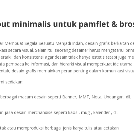
out minimalis untuk pamflet & bro
dar Membuat Segala Sesuatu Menjadi Indah, desain grafis berkait
si secara visual. Selain itu, seorang desainer harus mengetahui prins
erarki, dan konsistensi agar desain tidak hanya estetis tetapi jug
a pembaca ke informasi, dan hierarki visual memperkuat ide utam
ntuk, desain grafis memainkan peran penting dalam komunikasi visual 
mi sediakan:
berbagai macam desain seperti Banner, MMT, Nota, Undangan, dll.
 jasa desain merchandise seperti kaos , mug , kalender , dll.
ak atau memproduksi berbagai jenis karya tulis atau cetakan.