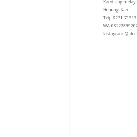
Kami siap melaya
Hubungi Kami:
Telp 0271-71513
WA 08122899202
Instagram @jdce
Archives
November 202
October 2025
September 20
August 2025
July 2025