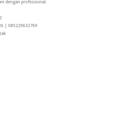
ni dengan professional.
2
6 | 085229632769
tak
5
25