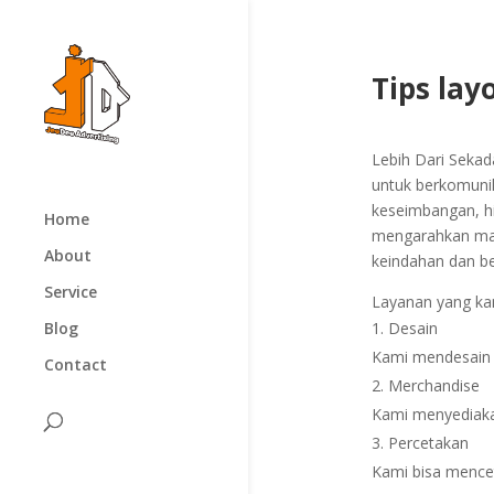
Tips lay
Lebih Dari Seka
untuk berkomunika
keseimbangan, hi
Home
mengarahkan mat
About
keindahan dan be
Service
Layanan yang ka
Desain
Blog
Kami mendesain 
Contact
Merchandise
Kami menyediakan
Percetakan
Kami bisa mencet