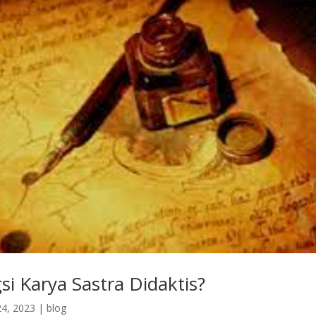
i Karya Sastra Didaktis?
4, 2023
|
blog