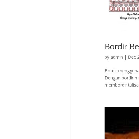
Bordir B
by
admin
|
Dec 2
Bordir menggunak
Dengan bordir me
membordir tulisan