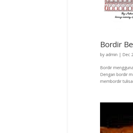
Bordir B
by
admin
|
Dec 2
Bordir menggunak
Dengan bordir me
membordir tulisan