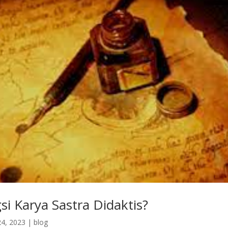
i Karya Sastra Didaktis?
4, 2023
|
blog