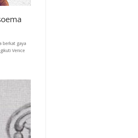
esoema
a berkat gaya
ikuti Venice