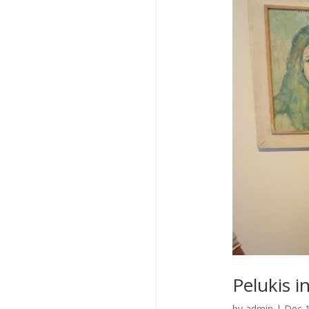
Pelukis 
by
admin
|
Dec 1