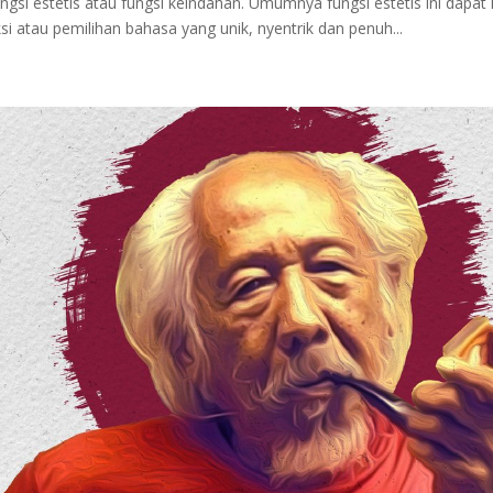
ungsi estetis atau fungsi keindahan. Umumnya fungsi estetis ini dap
ksi atau pemilihan bahasa yang unik, nyentrik dan penuh...