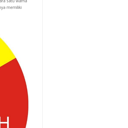
tara satu warna
nya memiliki