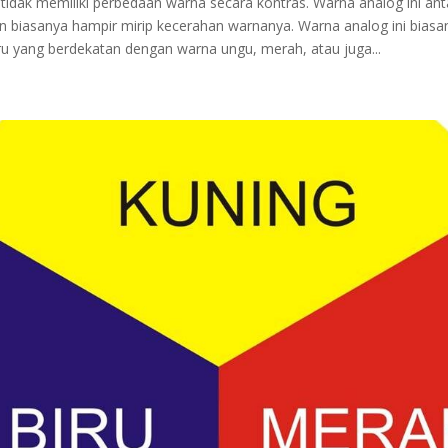
 tidak memiliki perbedaan warna secara kontras. Warna analog ini an
n biasanya hampir mirip kecerahan warnanya. Warna analog ini biasa
iru yang berdekatan dengan warna ungu, merah, atau juga...