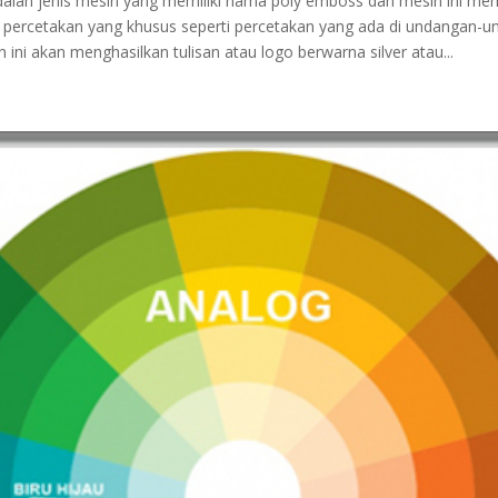
dalah jenis mesin yang memiliki nama poly emboss dan mesin ini memi
 percetakan yang khusus seperti percetakan yang ada di undangan-
 ini akan menghasilkan tulisan atau logo berwarna silver atau...